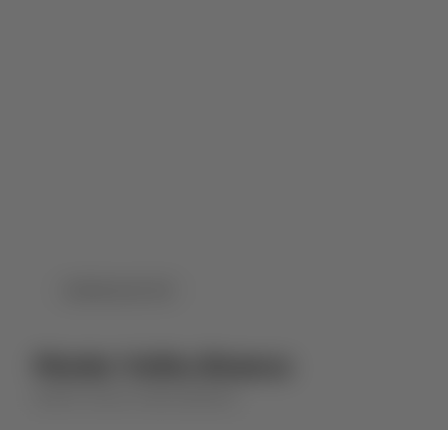
DOWNLOAD PDF
Monte Velho Branco
MONTE VELHO
VINHO BRANCO
⋅