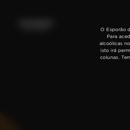
O Esporão d
Para aced
alcoólicas n
isto irá per
colunas. Te