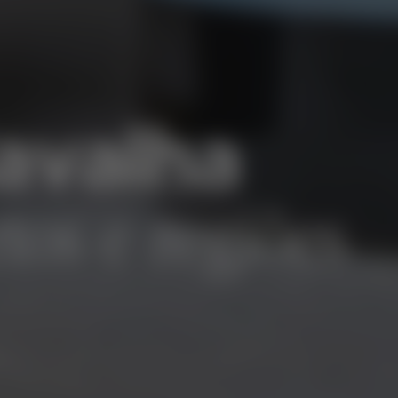
avalha
tos e regiões