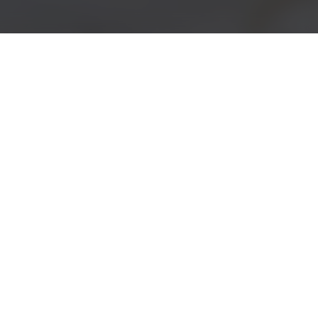
s ir mais
os
lares,