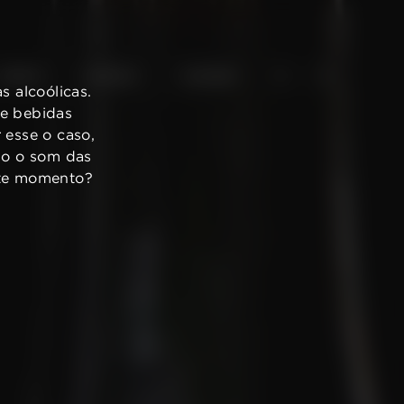
VINHOS
AZEITES
TURISMO
 alcoólicas.
de bebidas
 esse o caso,
ndo o som das
ste momento?