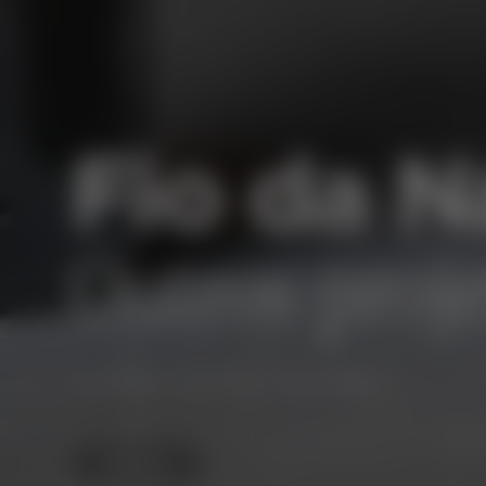
Fio da N
Outros proje
⋅
⋅
KEYWORD 1
KEYWORD 2
KEYWORD 3
VINHOS