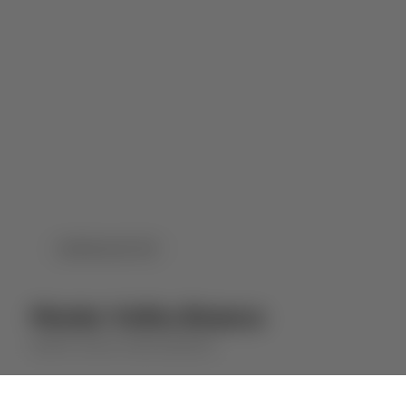
DOWNLOAD PDF
Monte Velho Branco
MONTE VELHO
VINHO BRANCO
⋅