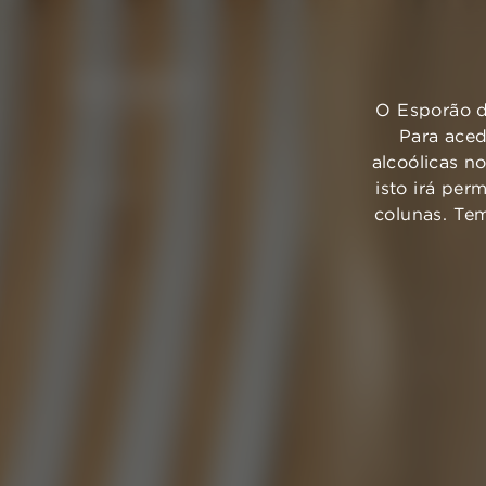
O Esporão d
Para aced
alcoólicas n
isto irá per
VOLTAR
colunas. Te