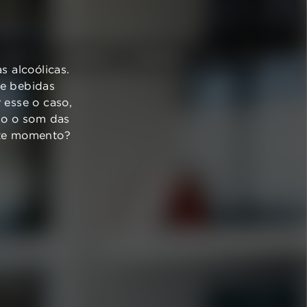
VINHOS
AZEITES
TURISMO
 alcoólicas.
de bebidas
 esse o caso,
ndo o som das
ste momento?