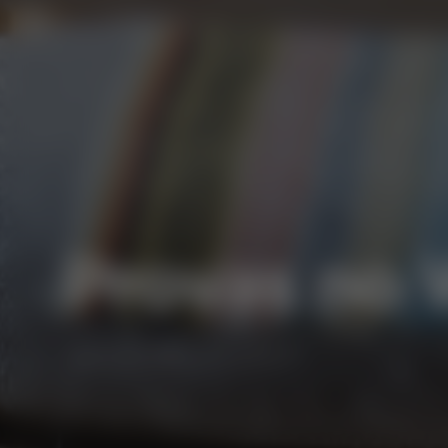
Provas no 
⋅
ALENTEJO
PROVAS E VISITAS