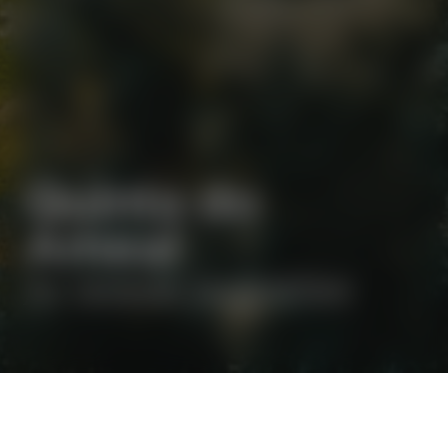
Quinta do
Ameal
As nossas sugestões