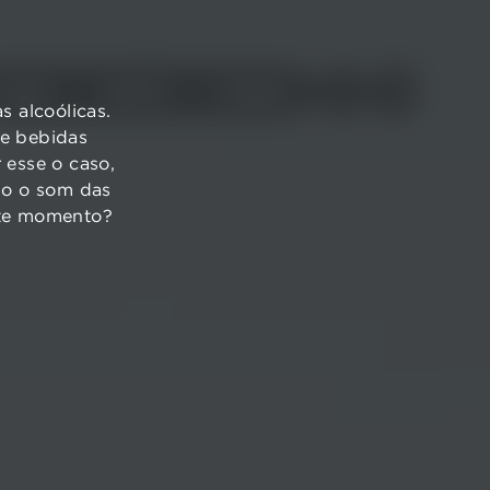
VINHOS
AZEITES
TURISMO
 alcoólicas.
de bebidas
 esse o caso,
ndo o som das
ste momento?