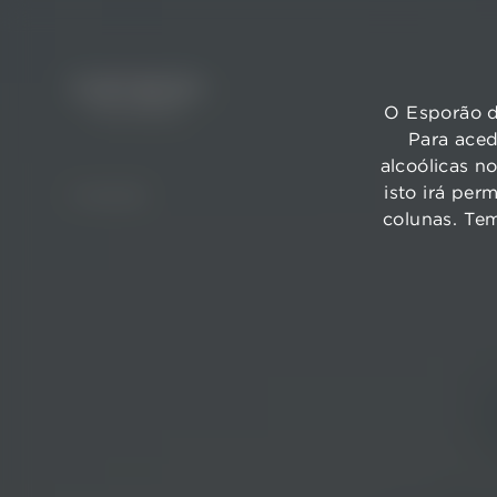
O Esporão d
Para aced
alcoólicas n
isto irá per
VOLTAR
colunas. Te