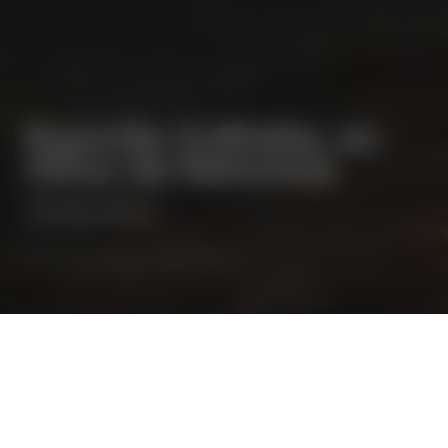
Esporão Colheita, ao
ritmo da Natureza
16/05/2023
⋅
NOTA DE IMPRENSA
ALENTEJO
Os vinhos Esporão Colheita tinto e branco
2022 chegam a tempo de abraçar os dias