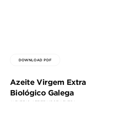
DOWNLOAD PDF
Azeite Virgem Extra
Biológico Galega
ALENTEJO
AZEITE VIRGEM EXTRA
⋅
SOBRE ESTE AZEITE VIRGEM EXTRA
Azeite delicado, monovarietal de azeitona