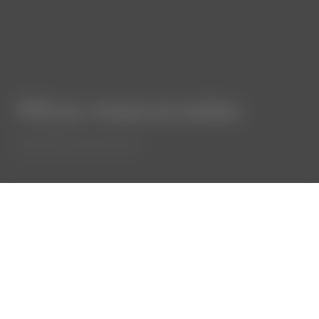
Pêras mascavadas
⋅
GASTRONOMIA
ALENTEJO
Em julho, a nossa Gestora de Laboratório,
Inês Aranha, sugere Pêras Mascavadas.