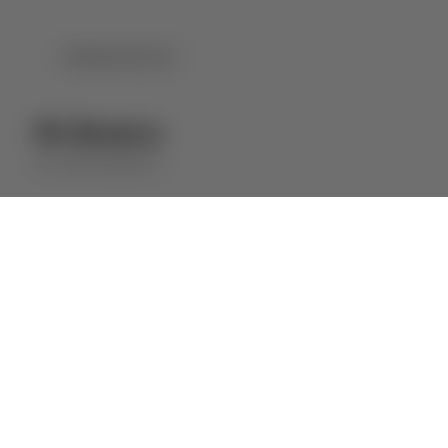
DOWNLOAD PDF
Pé Branco
PÉ
VINHO BRANCO
⋅
2023
2022
SOBRE ESTE VINHO
Vinho de perfil fresco e frutado, obtido a
partir de vários lotes de vinhos que
garantem qualidade e consistência