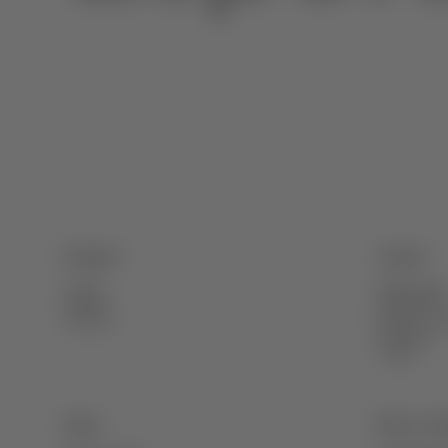
Produtos
Turismo
Vinhos
Restaurant
Azeites
Alojamento
Turismo
Provas e Vi
Outdoors
Todos
Sobre
Ética e Co