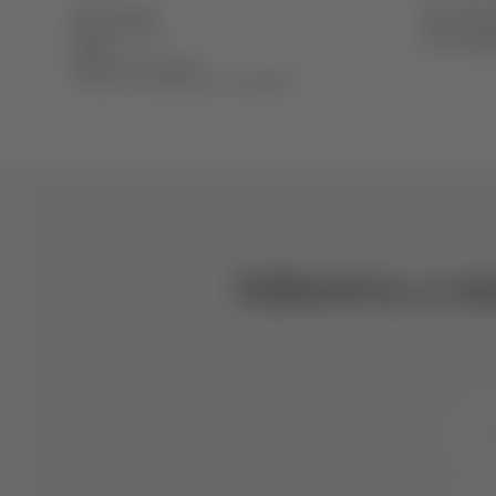
Quem somos
Área Reser
Mais. Devagar.
Canal de ét
Equipa
Livro de R
Apoios e incentivos
Termos e Condições de Utilização
Subscreva a no