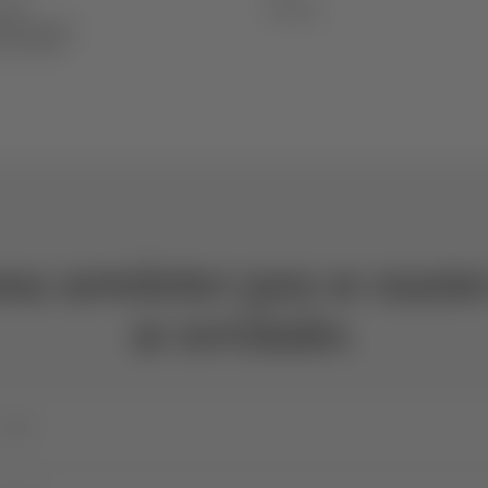
vada
Políticas
ica Esporão
eclamações
ssa newsletter para se manter
as novidades.