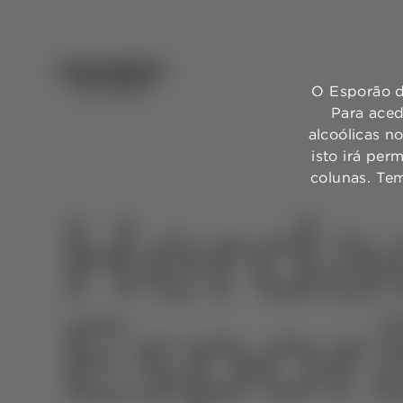
O Esporão d
Para aced
alcoólicas n
isto irá per
colunas. Te
Herda
Espor