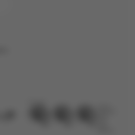
de e
Certificados
RNAAT
208/2022
RNET
4725
RNAL
81879/AL