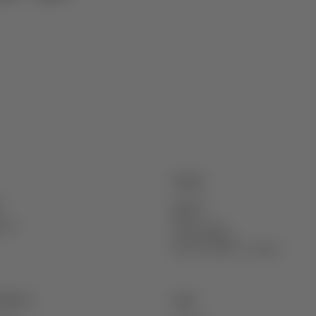
Origens
e
Alentejo
Douro
sitas
Vinho Verde
Fio da Navalha
Outros projetos e regiões
mpliance
Legal