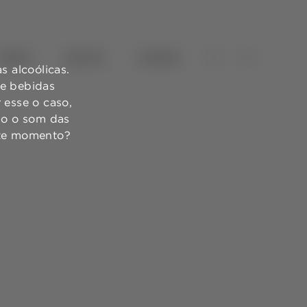
VINHOS
AZEITES
TURISMO
 alcoólicas.
de bebidas
 esse o caso,
ndo o som das
ste momento?