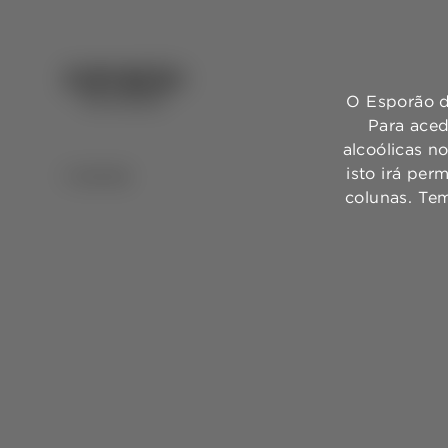
O Esporão d
Para aced
alcoólicas n
isto irá per
VOLTAR
colunas. Te