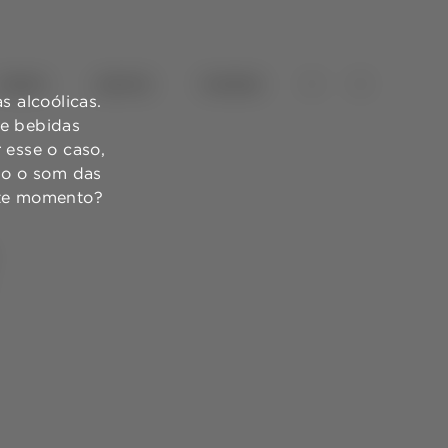
VINHOS
AZEITES
TURISMO
 alcoólicas.
de bebidas
 esse o caso,
ndo o som das
ste momento?