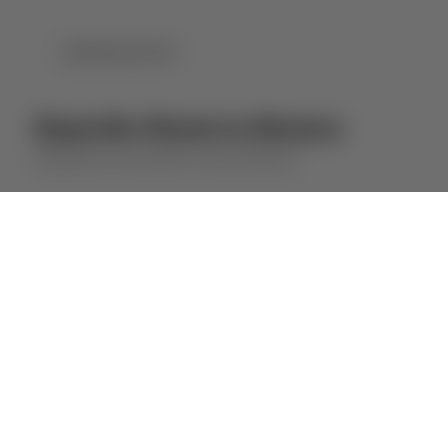
DOWNLOAD PDF
Esporão Reserva Branco
HERDADE DO ESPORÃO
VINHO BRANCO
⋅
2025
2024
SOBRE ESTE VINHO
O Esporão Reserva foi o primeiro vinho
produzido pelo Esporão, em 1985. Nasceu
da nossa vontade de produzir os melhores