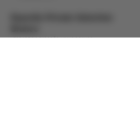
Esporão Private Selection
Branco
HERDADE DO ESPORÃO
VINHO BRANCO
⋅
2024
2022
SOBRE ESTE VINHO
Este vinho nasce em 2001 com o intuito de
desafiar o perfil clássico dos grandes vinhos
do Alentejo. Para tal a inusitada casta
Semillon é fermentada e maturada em