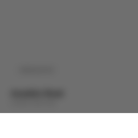
DOWNLOAD PDF
Assobio Rosé
ASSOBIO
VINHO ROSÉ
⋅
2024
2023