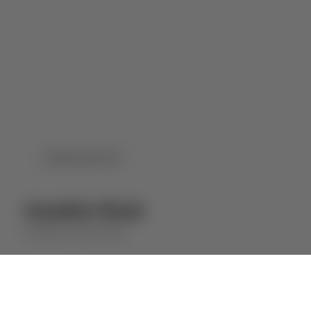
DOWNLOAD PDF
Assobio Rosé
ASSOBIO
VINHO ROSÉ
⋅
2024
2023