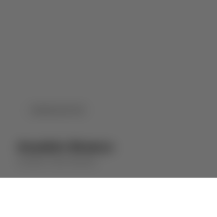
DOWNLOAD PDF
Assobio Branco
ASSOBIO
VINHO BRANCO
⋅
2024
2023