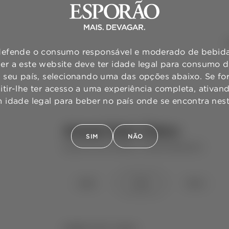
efende o consumo responsável e moderado de bebidas
er a este website deve ter idade legal para consumo 
o seu país, selecionando uma das opções abaixo. Se for
mitir-lhe ter acesso a uma experiência completa, ativa
m idade legal para beber no país onde se encontra ne
Ameal Solo Único
SIM
NÃO
QUINTA DO AMEAL
VINHO BRANCO
⋅
2025
2024