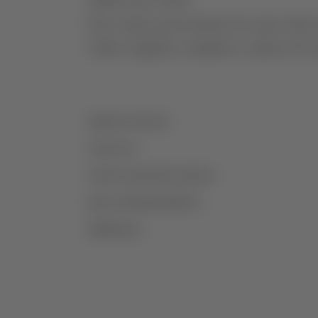
SOBRE ESTE VINHO
Este vinho, proveniente de uma única
vinho singular, complexo e pleno de ca
AGRICULTURA
CASTAS
VINIFICAÇÃO/ESTÁGIO
MAIS INFORMAÇÕES
PRÉMIOS