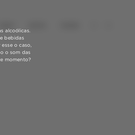
VINHOS
AZEITES
TURISMO
 alcoólicas.
de bebidas
 esse o caso,
ndo o som das
ste momento?