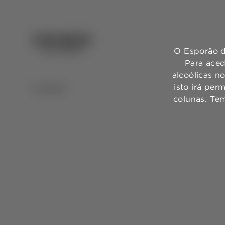
O Esporão d
Para aced
alcoólicas n
isto irá per
VOLTAR
colunas. Te