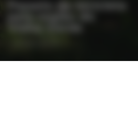
Passeio de bicicleta
pela região do
Vinho Verde
⋅
VINHO VERDE
OUTDOORS
RESERVAR
O enoturismo da Quinta do Ameal dispõe de bicicletas
e mapas para que se aventure na descoberta da região.
Conheça os locais de maior interesse e descubra outros