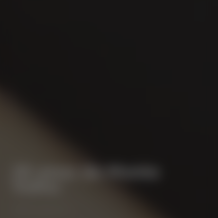
25 anos de Monte
Velho
⋅
VINHO
ALENTEJO