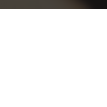
Nascido da vontade de fazer um vinho com o mesmo
perfil do Esporão Reserva, mais acessível, e do
entusiasmo de ter em mãos algo novo. Monte Velho
demonstrou um potencial enorme logo desde o início, e
o seu crescimento gradual foi fortalecendo laços entre o
Esporão e os seus fornecedores. Todos os anos se
coloca aos enólogos o desafio de melhorar a qualidade e
oferecer uma nova experiência a todos os consumidores,
mas o verdadeiro desafio ainda está para vir. São 25 anos
de Monte Velho, cada vez mais autêntico, cada vez mais
um reflexo da região do Alentejo.