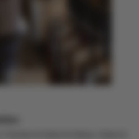
lhães
e Viticultura
​
da Quinta dos Murças e Quinta do