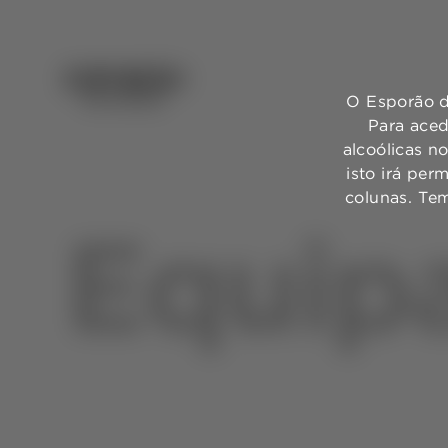
O Esporão d
Para aced
alcoólicas n
isto irá per
colunas. Te
Equip