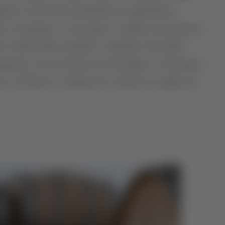
ndo-se de forma particular na agricultura
iva. Estendeu o seu trajeto a regiões tão diversas
 Verde, Dão, Setúbal e Alentejo. Em 2024
Esporão, como Gestora de Enologia e Viticultura
s, no Douro, e Quinta do Ameal, na região do