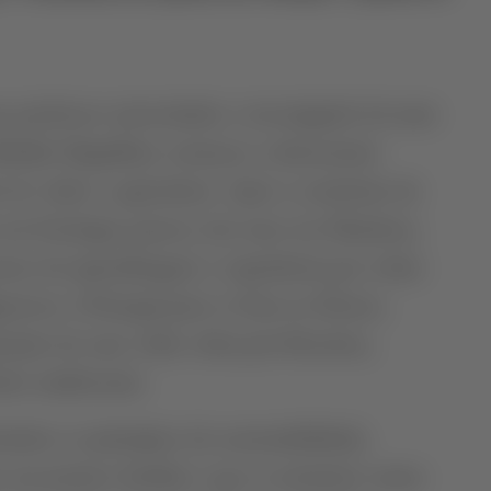
, professor universitário e investigador há mais ​
 Mafalda Magalhães começou a demonstrar
 do vinho e agricultura. Após a conclusão da
em Enologia, passou oito anos em Mendoza,
rso de aprendizagem e experiência por várias
gressou a Portugal para se fixar no Douro,
ração de uma velha vinha pré-filoxérica,
os tradicionais.
ndou os princípios da sustentabilidade,
 um projeto familiar a que se juntaram outras