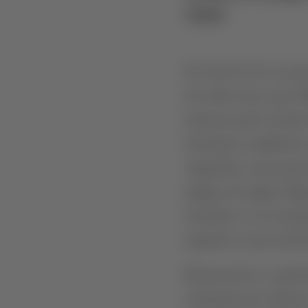
Ameal
Foi através do seu pai
de trinta anos, que
interesse pelo mundo
formação académica 
Argentina, num percu
adegas da região. Re
focando-se na recupe
regendo-se por métod
Desenvolveu e aprofu
acabando por abraçar