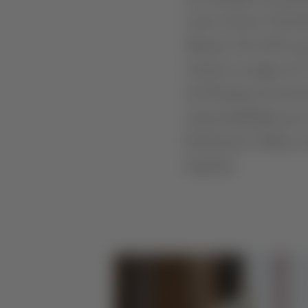
como Gestor Vitiviní
Murças. Em 2019, pa
Ameal, na região do 
de Produção da Sovin
responsabilidade po
Production Officer, 
Esporão.