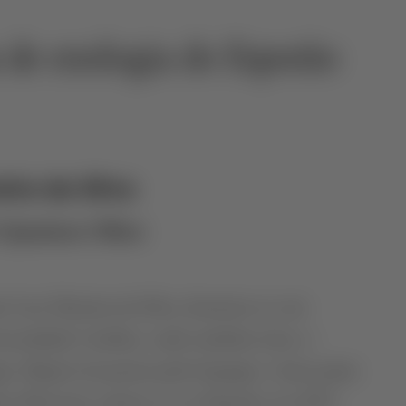
 de enologia do Esporão
ira da Silva
perations Officer
é Luis Moreira da Silva, licenciou-se em
versidade Católica, onde também tirou o
. Depois de passar pela Sogrape e fazer parte
eto Duorum, juntou-se ao Esporão em 2015