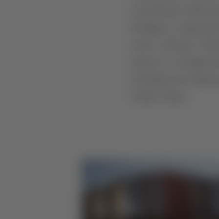
consultorias, debruça
biológica e regenerat
como o Douro, Vinho
juntou-se à família 
da Quinta dos Murça
Vinho Verde.