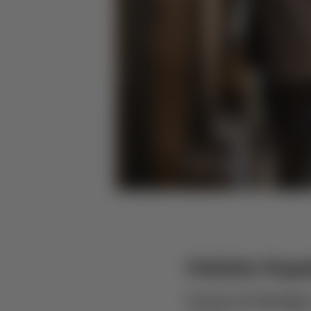
Mafalda Maga
Gestora de Enologia 