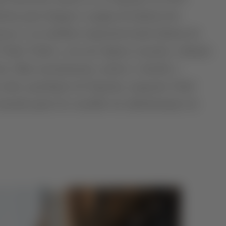
cola, para integrar a equipa da Quinta dos
ssou a ser também responsável pela Quinta do
Vinho Verde e, um ano depois, assumiu a direção
a. Mais recentemente, aceitou o desafio e
r toda a produção do Esporão, enquanto Chief
fazendo parte do conselho de administração do