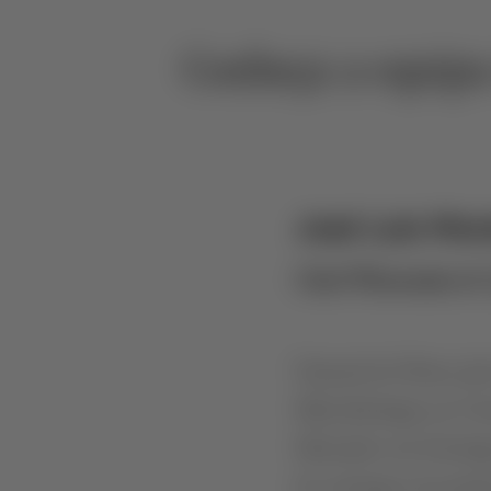
Conheça a equipa
José Luis More
Chief Winemaker & O
Natural do Porto, Jos
Microbiologia na Uni
Mestrado em Enologia
do arranque do proj