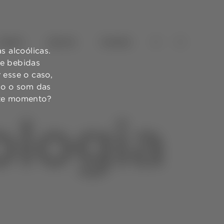
VINHOS
AZEITES
TURISMO
 alcoólicas.
de bebidas
 esse o caso,
ndo o som das
ste momento?
ologia