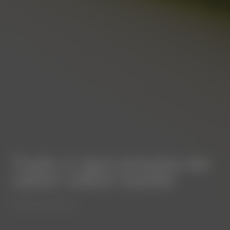
Tudo o que precisa de
saber sobre azeite
⋅
AZEITE
ALENTEJO