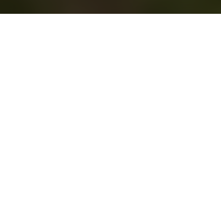
O dia prevê-se longo, não só pelas horas de
luz como também pelas atividades que o vão
preencher.
Do Turismo, rodeados de vinhas, descemos para um
lugar mais fresco onde, em dias quentes, a temperatura
ajuda a recarregar energias. Falamos da Cave de Barricas
onde os vinhos descansam em barricas de carvalho
americano e francês. Neste corredor imenso, o ambiente