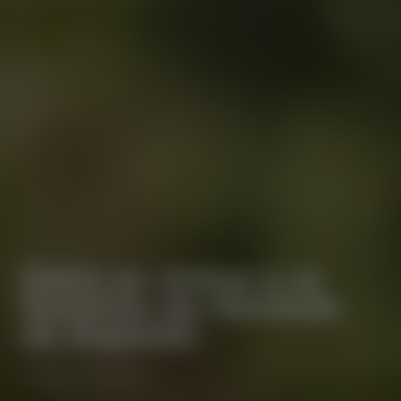
Entre as vinhas e as
histórias da Herdade
do Esporão
⋅
TURISMO
ALENTEJO